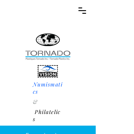
Numismati
cs
&
Philatelic
s